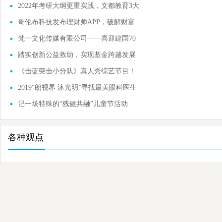
美味爽不
2022年考研大纲更重实践，文都教育3大
维度解读考
哥伦布科技发布理财师APP，破解财富
管理行业多
梵一文化传媒有限公司——喜迎建国70
周年盛典，
踏实创新公益救助，实现基金跨越发展
《击蓝突击小分队》真人秀综艺节目！
2019“朗视界 沐光明”寻找最美眼科医生
记一场特殊的“残健共融”儿童节活动
各种观点