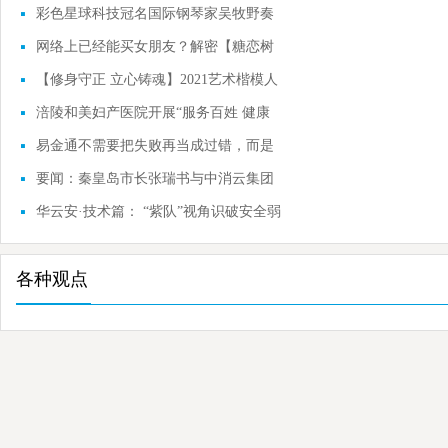
BaaS全新升级
彩色星球科技冠名国际钢琴家吴牧野奏
响指尖圆
网络上已经能买女朋友？解密【糖恋树
洞】网络
【修身守正 立心铸魂】2021艺术楷模人
物互联网展
涪陵和美妇产医院开展“服务百姓 健康
行动”义
易金通不需要把失败再当成过错，而是
一种学习
要闻：秦皇岛市长张瑞书与中消云集团
董事长宋
华云安·技术篇： “紫队”视角识破安全弱
点，
各种观点