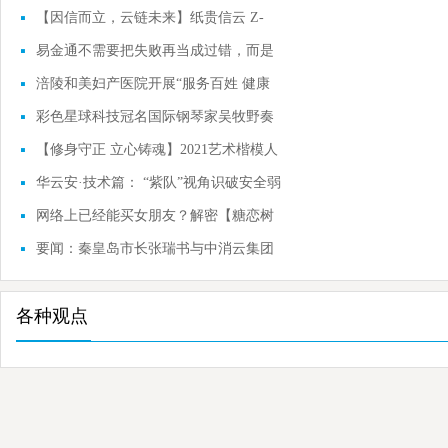
【因信而立，云链未来】纸贵信云 Z-
BaaS全新升级
易金通不需要把失败再当成过错，而是
一种学习
涪陵和美妇产医院开展“服务百姓 健康
行动”义
彩色星球科技冠名国际钢琴家吴牧野奏
响指尖圆
【修身守正 立心铸魂】2021艺术楷模人
物互联网展
华云安·技术篇： “紫队”视角识破安全弱
点，
网络上已经能买女朋友？解密【糖恋树
洞】网络
要闻：秦皇岛市长张瑞书与中消云集团
董事长宋
各种观点