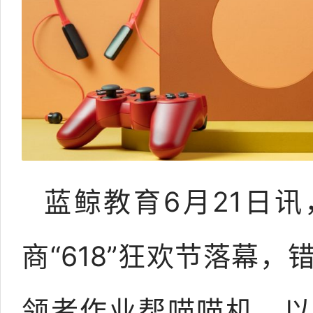
蓝鲸教育6月21日讯，
商“618”狂欢节落幕，
领者作业帮喵喵机，以