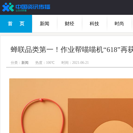
首 页
新闻
财经
科技
时尚
蝉联品类第一！作业帮喵喵机“618”再
分类：
新闻
热度：100℃
时间：2021-06-21