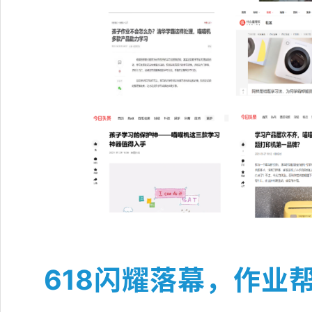
618闪耀落幕，作业